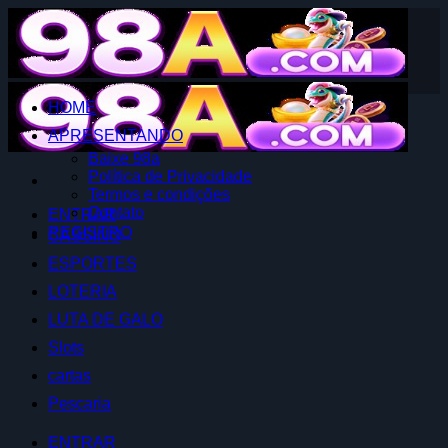
Skip
to
content
HOME
APRESENTANDO
Baixe 98a
Política de Privacidade
Termos e condições
Contato
ENTRAR
REGISTRO
CASSINO
ESPORTES
LOTERIA
LUTA DE GALO
Slots
cartas
Pescaria
ENTRAR