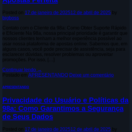
Posted on
17 de janeiro de 2025
12 de abril de 2025
by
bigboss
Contato com o Cliente da 98a: Como Obter Suporte Rápido
e Eficiente Na 98a, nossa principal prioridade é garantir que
nossos clientes tenham a melhor experiência possível ao
usar nossa plataforma de apostas online. Sabemos que, em
alguns casos, você pode precisar de assistência, seja para
esclarecer dúvidas, resolver problemas ou aproveitar
promoções. Por isso, […]
Continuar lendo
→
Postado em
APRESENTANDO
Deixe um comentário
APRESENTANDO
Privacidade do Usuário e Políticas da
98a: Como Garantimos a Segurança
de Seus Dados
Posted on
17 de janeiro de 2025
12 de abril de 2025
by