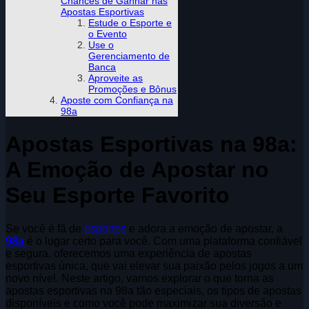
Chances de Ganhar nas
Apostas Esportivas
Estude o Esporte e
o Evento
Use o
Gerenciamento de
Banca
Aproveite as
Promoções e Bônus
Aposte com Confiança na
98a
Apostas Esportivas na 98a:
A Emoção de Apostar no
Seu Esporte Favorito
Se você é fã de
esportes
e adora a emoção de apostar, a
98a
é o lugar certo para você. Com uma plataforma confiável
e segura, oferecemos uma experiência de apostas
esportivas única, que vai elevar sua paixão pelos jogos a um
novo nível. Neste artigo, vamos explorar o que torna as
apostas esportivas na 98a tão especiais, os tipos de apostas
disponíveis e como você pode maximizar sua diversão e