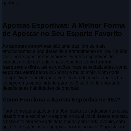
ganhos.
Apostas Esportivas: A Melhor Forma
de Apostar no Seu Esporte Favorito
As
apostas esportivas
são uma das formas mais
emocionantes e populares de entretenimento online. Na 98a,
você pode apostar nos maiores eventos esportivos do
mundo, desde os tradicionais esportes como
futebol
,
basquete
e
tênis
, até as opções mais especializadas, como
esportes eletrônicos
(eSports) e muito mais. Com odds
competitivas e um leque diversificado de modalidades, há
sempre uma oportunidade para você se divertir enquanto
desafia suas habilidades de previsão.
Como Funciona a Aposta Esportiva na 98a?
Para começar a apostar na 98a, basta se cadastrar na nossa
plataforma e escolher o esporte no qual você deseja apostar.
Nosso site oferece odds detalhadas para cada evento, com
opções de apostas pré-jogo e apostas ao vivo. A aposta ao