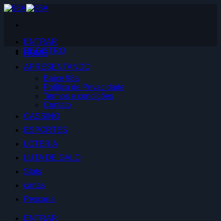
Skip
to
content
ENTRAR
REGISTRO
HOME
APRESENTANDO
Baixe 98a
Política de Privacidade
Termos e condições
Contato
CASSINO
ESPORTES
LOTERIA
LUTA DE GALO
Slots
cartas
Pescaria
ENTRAR